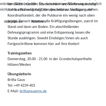
möchten. Bitte beachten Sie, dass bei einer Ablehnung womöglich
der Bauch-, Gesäß-, Oberschenkel- und Rückenmuskulatur.
nicht mehr alle Funktionalitäten der Seite zur Verfügung stehen.
Auf das Warm-up folgt ein dynamischer Ausdauer- und
Koordinationsteil, der die Pulskurve ein wenig nach oben
bringt. Danach kommen die Kräftigungsübungen, zuerst im
Akzeptieren
Ablehnen
Stand und dann am Boden. Ein abschließendes
Dehnungsprogramm und eine Entspannung lassen die
Stunde ausklingen. Sowohl Einsteiger/innen als auch
Fortgeschrittene kommen hier auf ihre Kosten!
Trainingszeiten
Donnerstag, 20.00 - 21.00 in der Grundschulsporthalle
Hülsen/Westen
Übungsleiterin
Britta Gaus
♿
Tel: +49 4239-403
E-Mail:
brittagaus
gmx.de