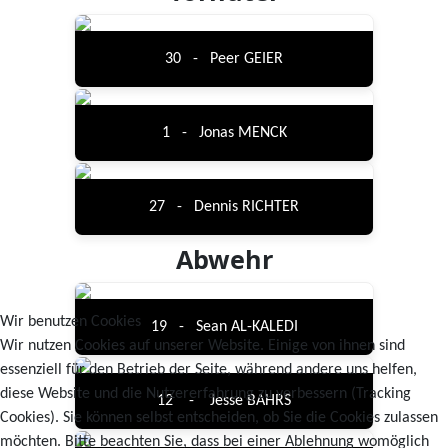
30 - Peer GEIER
1 - Jonas MENCK
27 - Dennis RICHTER
Abwehr
Wir benutzen Cookies
19 - Sean AL-KALEDI
Wir nutzen Cookies auf unserer Website. Einige von ihnen sind
essenziell für den Betrieb der Seite, während andere uns helfen,
diese Website und die Nutzererfahrung zu verbessern (Tracking
12 - Jesse BAHRS
Cookies). Sie können selbst entscheiden, ob Sie die Cookies zulassen
möchten. Bitte beachten Sie, dass bei einer Ablehnung womöglich