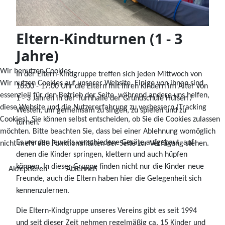
Eltern-Kindturnen (1 - 3
Jahre)
Wir benutzen Cookies
In der Eltern-Kindgruppe treffen sich jeden Mittwoch von
Wir nutzen Cookies auf unserer Website. Einige von ihnen sind
16:00 - 17:00 Uhr die Eltern mit ihren Kindern im Alter von
essenziell für den Betrieb der Seite, während andere uns helfen,
1 - 3 Jahren in der Turnhalle der Grundschule Hülsen /
diese Website und die Nutzererfahrung zu verbessern (Tracking
Westen, um gemeinsam zu singen, zu spielen und zu
Cookies). Sie können selbst entscheiden, ob Sie die Cookies zulassen
turnen.
möchten. Bitte beachten Sie, dass bei einer Ablehnung womöglich
Es werden jeweils verschiedene Geräte aufgebaut, auf
nicht mehr alle Funktionalitäten der Seite zur Verfügung stehen.
denen die Kinder springen, klettern und auch hüpfen
können. In dieser Gruppe finden nicht nur die Kinder neue
Akzeptieren
Ablehnen
Freunde, auch die Eltern haben hier die Gelegenheit sich
kennenzulernen.
Die Eltern-Kindgruppe unseres Vereins gibt es seit 1994
und seit dieser Zeit nehmen regelmäßig ca. 15 Kinder und